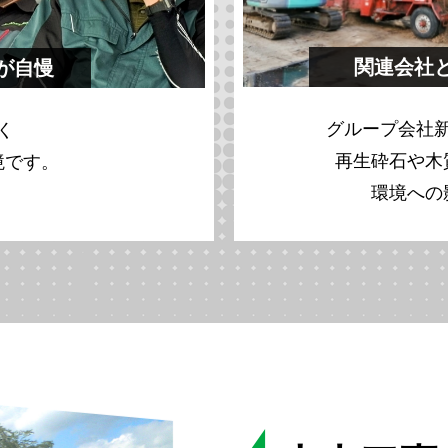
関連会社
が自慢
グループ会社
く
再生砕石や木
境です。
環境への